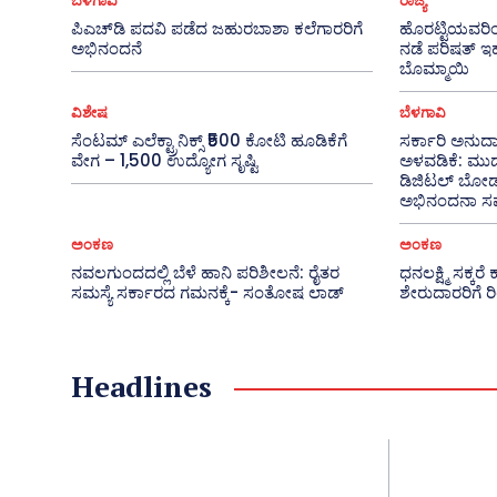
ಬೆಳಗಾವಿ
ರಾಜ್ಯ
ಪಿಎಚ್‌ಡಿ ಪದವಿ ಪಡೆದ ಜಹುರಬಾಶಾ ಕಲೆಗಾರರಿಗೆ
ಹೊರಟ್ಟಿಯವರಿ
ಅಭಿನಂದನೆ
ನಡೆ ಪರಿಷತ್ ಇಹ
ಬೊಮ್ಮಾಯಿ
ವಿಶೇಷ
ಬೆಳಗಾವಿ
ಸೆಂಟಮ್ ಎಲೆಕ್ಟ್ರಾನಿಕ್ಸ್ ₹500 ಕೋಟಿ ಹೂಡಿಕೆಗೆ
ಸರ್ಕಾರಿ ಅನುದಾನ
ವೇಗ – 1,500 ಉದ್ಯೋಗ ಸೃಷ್ಟಿ
ಅಳವಡಿಕೆ: ಮುದು
ಡಿಜಿಟಲ್ ಬೋರ
ಅಭಿನಂದನಾ 
ಅಂಕಣ
ಅಂಕಣ
ನವಲಗುಂದದಲ್ಲಿ ಬೆಳೆ ಹಾನಿ ಪರಿಶೀಲನೆ: ರೈತರ
ಧನಲಕ್ಷ್ಮಿ ಸಕ್ಕ
ಸಮಸ್ಯೆ ಸರ್ಕಾರದ ಗಮನಕ್ಕೆ- ಸಂತೋಷ ಲಾಡ್
ಶೇರುದಾರರಿಗೆ ರಿ
Headlines