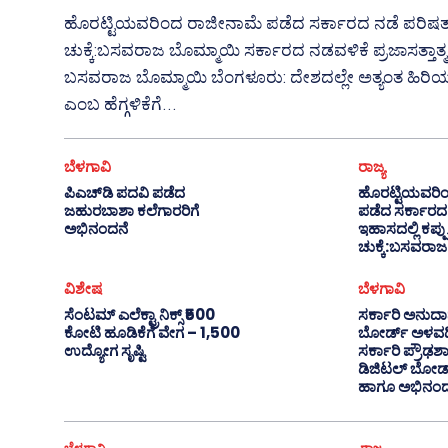
ಹೊರಟ್ಟಿಯವರಿಂದ ರಾಜೀನಾಮೆ ಪಡೆದ ಸರ್ಕಾರದ ನಡೆ ಪರಿಷತ್ 
ಚುಕ್ಕೆ:ಬಸವರಾಜ ಬೊಮ್ಮಾಯಿ ​ಸರ್ಕಾರದ ನಡವಳಿಕೆ ಪ್ರಜಾಸತ್ತಾತ್ಮಕ ಮೌಲ್ಯಗಳಿಗೆ ಧಕ್ಕೆ:
ಬಸವರಾಜ ಬೊಮ್ಮಾಯಿ ​ಬೆಂಗಳೂರು: ದೇಶದಲ್ಲೇ ಅತ್ಯಂತ ಹಿರಿಯ ವಿಧಾನ ಪರಿಷತ್ ಸದಸ್ಯ
ಎಂಬ ಹೆಗ್ಗಳಿಕೆಗೆ...
ಬೆಳಗಾವಿ
ರಾಜ್ಯ
ಪಿಎಚ್‌ಡಿ ಪದವಿ ಪಡೆದ
ಹೊರಟ್ಟಿಯವರಿ
ಜಹುರಬಾಶಾ ಕಲೆಗಾರರಿಗೆ
ಪಡೆದ ಸರ್ಕಾರದ
ಅಭಿನಂದನೆ
ಇಹಾಸದಲ್ಲಿ ಕಪ್ಪು
ಚುಕ್ಕೆ:ಬಸವರಾ
ವಿಶೇಷ
ಬೆಳಗಾವಿ
ಸೆಂಟಮ್ ಎಲೆಕ್ಟ್ರಾನಿಕ್ಸ್ ₹500
ಸರ್ಕಾರಿ ಅನುದಾನವ
ಕೋಟಿ ಹೂಡಿಕೆಗೆ ವೇಗ – 1,500
ಬೋರ್ಡ್ ಅಳವಡಿ
ಉದ್ಯೋಗ ಸೃಷ್ಟಿ
ಸರ್ಕಾರಿ ಪ್ರೌಢಶ
ಡಿಜಿಟಲ್ ಬೋರ್
ಹಾಗೂ ಅಭಿನಂ