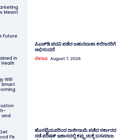
arketing
is Meant
l
e Future
ಪಿಎಚ್‌ಡಿ ಪದವಿ ಪಡೆದ ಜಹುರಬಾಶಾ ಕಲೆಗಾರರಿಗೆ
ಅಭಿನಂದನೆ
ined in
ಬೆಳಗಾವಿ
August 7, 2026
y Healh
y Will
r Smart
coming
ouston
gh-
s and
ಹೊರಟ್ಟಿಯವರಿಂದ ರಾಜೀನಾಮೆ ಪಡೆದ ಸರ್ಕಾರದ
 Get
ನಡೆ ಪರಿಷತ್ ಇಹಾಸದಲ್ಲಿ ಕಪ್ಪು ಚುಕ್ಕೆ:ಬಸವರಾಜ
ood Fix