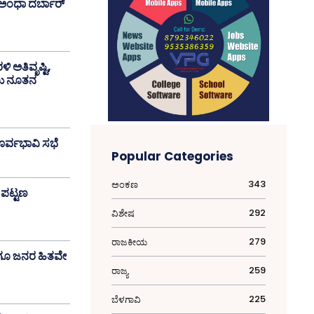
ಅಂಧಾ ದರ್ಬಾರ್
ಳಿ ಅತಿವೃಷ್ಟಿ,
ಡಲು ನೂತನ
ಪೂರ್ವಭಾವಿ ಸಭೆ
Popular Categories
343
ಅಂಕಣ
 ಪಟ್ಟಣ
292
ವಿಶೇಷ
279
ರಾಜಕೀಯ
ಾಗೂ ಜನರ ಹಿತವೇ
259
ರಾಜ್ಯ
225
ಬೆಳಗಾವಿ