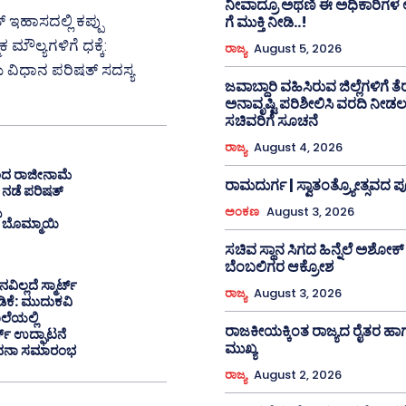
ನೀವಾದ್ರೂ ಅಥಣಿ ಈ ಅಧಿಕಾರಿಗಳ 
ಇಹಾಸದಲ್ಲಿ ಕಪ್ಪು
ಗೆ ಮುಕ್ತಿ ನೀಡಿ..!
ರಾಜ್ಯ
August 5, 2026
ಜವಾಬ್ದಾರಿ ವಹಿಸಿರುವ ಜಿಲ್ಲೆಗಳಿಗೆ ತೆರ
ಅನಾವೃಷ್ಟಿ ಪರಿಶೀಲಿಸಿ ವರದಿ ನೀ
ಸಚಿವರಿಗೆ ಸೂಚನೆ
ರಾಜ್ಯ
August 4, 2026
ಂದ ರಾಜೀನಾಮೆ
ರಾಮದುರ್ಗ | ಸ್ವಾತಂತ್ರ್ಯೋತ್ಸವದ 
 ನಡೆ ಪರಿಷತ್
ಅಂಕಣ
August 3, 2026
ಜ ಬೊಮ್ಮಾಯಿ
ಸಚಿವ ಸ್ಥಾನ ಸಿಗದ ಹಿನ್ನೆಲೆ ಅಶೋಕ್
ಬೆಂಬಲಿಗರ ಆಕ್ರೋಶ
ಿಲ್ಲದೆ ಸ್ಮಾರ್ಟ್
ರಾಜ್ಯ
August 3, 2026
ಕೆ: ಮುದುಕವಿ
ಾಲೆಯಲ್ಲಿ
ರಾಜಕೀಯಕ್ಕಿಂತ ರಾಜ್ಯದ ರೈತರ ಹ
ಡ್ ಉದ್ಘಾಟನೆ
ಮುಖ್ಯ
ದನಾ ಸಮಾರಂಭ
ರಾಜ್ಯ
August 2, 2026