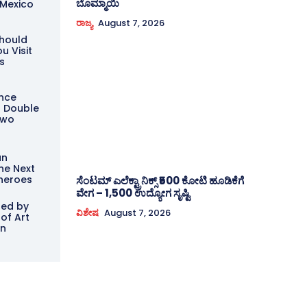
ಬೊಮ್ಮಾಯಿ
 Mexico
ರಾಜ್ಯ
August 7, 2026
Should
u Visit
s
ance
n Double
Two
an
the Next
heroes
ಸೆಂಟಮ್ ಎಲೆಕ್ಟ್ರಾನಿಕ್ಸ್ ₹500 ಕೋಟಿ ಹೂಡಿಕೆಗೆ
ವೇಗ – 1,500 ಉದ್ಯೋಗ ಸೃಷ್ಟಿ
ired by
ವಿಶೇಷ
August 7, 2026
of Art
in