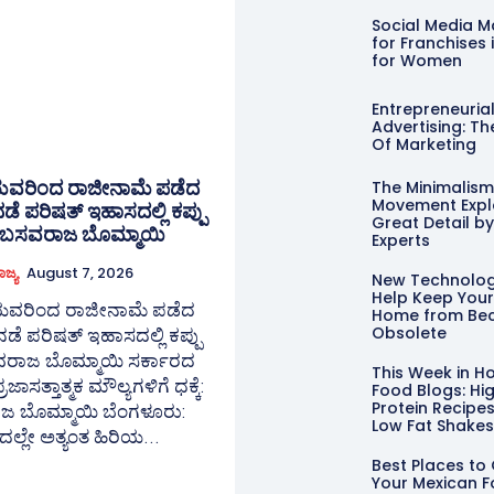
Social Media M
for Franchises 
for Women
Entrepreneuria
Advertising: Th
Of Marketing
ಯವರಿಂದ ರಾಜೀನಾಮೆ ಪಡೆದ
The Minimalism
Movement Expla
ಡೆ ಪರಿಷತ್ ಇಹಾಸದಲ್ಲಿ ಕಪ್ಪು
Great Detail b
ಕೆ:ಬಸವರಾಜ ಬೊಮ್ಮಾಯಿ
Experts
ಾಜ್ಯ
August 7, 2026
New Technolog
Help Keep You
ಯವರಿಂದ ರಾಜೀನಾಮೆ ಪಡೆದ
Home from Be
Obsolete
ಡೆ ಪರಿಷತ್ ಇಹಾಸದಲ್ಲಿ ಕಪ್ಪು
ಾಜ ಬೊಮ್ಮಾಯಿ ​ಸರ್ಕಾರದ
This Week in H
ಜಾಸತ್ತಾತ್ಮಕ ಮೌಲ್ಯಗಳಿಗೆ ಧಕ್ಕೆ:
Food Blogs: Hi
Protein Recipe
ಮ್ಮಾಯಿ ​ಬೆಂಗಳೂರು:
Low Fat Shakes
ಲ್ಲೇ ಅತ್ಯಂತ ಹಿರಿಯ...
Best Places to
Your Mexican F