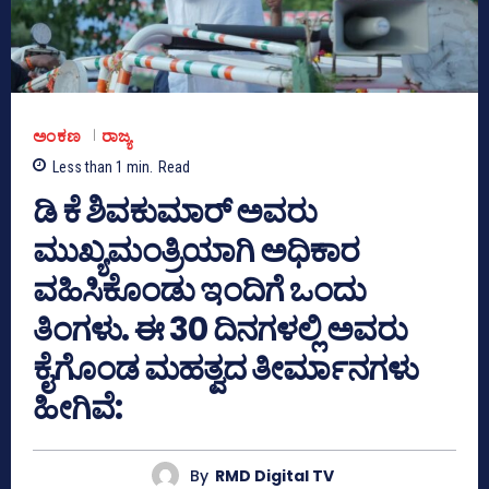
ಅಂಕಣ
ರಾಜ್ಯ
Less than 1
min.
Read
ಡಿ ಕೆ ಶಿವಕುಮಾರ್ ಅವರು
ಮುಖ್ಯಮಂತ್ರಿಯಾಗಿ ಅಧಿಕಾರ
ವಹಿಸಿಕೊಂಡು ಇಂದಿಗೆ ಒಂದು
ತಿಂಗಳು. ಈ 30 ದಿನಗಳಲ್ಲಿ ಅವರು
ಕೈಗೊಂಡ ಮಹತ್ವದ ತೀರ್ಮಾನಗಳು
ಹೀಗಿವೆ:
By
RMD Digital TV