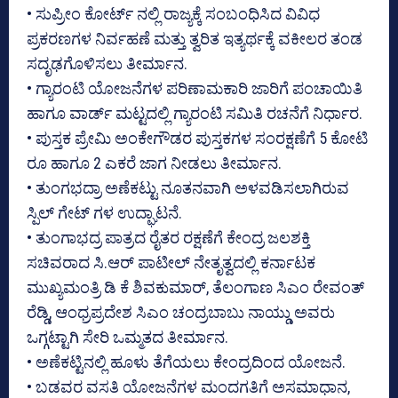
• ಸುಪ್ರೀಂ ಕೋರ್ಟ್ ನಲ್ಲಿ ರಾಜ್ಯಕ್ಕೆ ಸಂಬಂಧಿಸಿದ ವಿವಿಧ
ಪ್ರಕರಣಗಳ ನಿರ್ವಹಣೆ ಮತ್ತು ತ್ವರಿತ ಇತ್ಯರ್ಥಕ್ಕೆ ವಕೀಲರ ತಂಡ
ಸದೃಢಗೊಳಿಸಲು ತೀರ್ಮಾನ.
• ಗ್ಯಾರಂಟಿ ಯೋಜನೆಗಳ ಪರಿಣಾಮಕಾರಿ ಜಾರಿಗೆ ಪಂಚಾಯಿತಿ
ಹಾಗೂ ವಾರ್ಡ್ ಮಟ್ಟದಲ್ಲಿ ಗ್ಯಾರಂಟಿ ಸಮಿತಿ ರಚನೆಗೆ ನಿರ್ಧಾರ.
• ಪುಸ್ತಕ ಪ್ರೇಮಿ ಅಂಕೇಗೌಡರ ಪುಸ್ತಕಗಳ ಸಂರಕ್ಷಣೆಗೆ 5 ಕೋಟಿ
ರೂ ಹಾಗೂ 2 ಎಕರೆ ಜಾಗ ನೀಡಲು ತೀರ್ಮಾನ.
• ತುಂಗಭದ್ರಾ ಅಣೆಕಟ್ಟು ನೂತನವಾಗಿ ಅಳವಡಿಸಲಾಗಿರುವ
ಸ್ಪಿಲ್ ಗೇಟ್ ಗಳ ಉದ್ಘಾಟನೆ.
• ತುಂಗಾಭದ್ರ ಪಾತ್ರದ ರೈತರ ರಕ್ಷಣೆಗೆ ಕೇಂದ್ರ ಜಲಶಕ್ತಿ
ಸಚಿವರಾದ ಸಿ.ಆರ್ ಪಾಟೀಲ್ ನೇತೃತ್ವದಲ್ಲಿ ಕರ್ನಾಟಕ
ಮುಖ್ಯಮಂತ್ರಿ ಡಿ ಕೆ ಶಿವಕುಮಾರ್, ತೆಲಂಗಾಣ ಸಿಎಂ ರೇವಂತ್
ರೆಡ್ಡಿ, ಆಂಧ್ರಪ್ರದೇಶ ಸಿಎಂ ಚಂದ್ರಬಾಬು ನಾಯ್ಡು ಅವರು
ಒಗ್ಗಟ್ಟಾಗಿ ಸೇರಿ ಒಮ್ಮತದ ತೀರ್ಮಾನ.
• ಅಣೆಕಟ್ಟಿನಲ್ಲಿ ಹೂಳು ತೆಗೆಯಲು ಕೇಂದ್ರದಿಂದ ಯೋಜನೆ.
• ಬಡವರ ವಸತಿ ಯೋಜನೆಗಳ ಮಂದಗತಿಗೆ ಅಸಮಾಧಾನ,