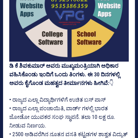
ಡಿ ಕೆ ಶಿವಕುಮಾರ್ ಅವರು ಮುಖ್ಯಮಂತ್ರಿಯಾಗಿ ಅಧಿಕಾರ
ವಹಿಸಿಕೊಂಡು ಇಂದಿಗೆ ಒಂದು ತಿಂಗಳು. ಈ 30 ದಿನಗಳಲ್ಲಿ
ಅವರು ಕೈಗೊಂಡ ಮಹತ್ವದ ತೀರ್ಮಾನಗಳು ಹೀಗಿವೆ:
👇
• ರಾಜ್ಯದ ಎಲ್ಲಾ ವಿದ್ಯಾರ್ಥಿಗಳಿಗೆ ಉಚಿತ ಬಸ್ ಪಾಸ್
• ರಾಜ್ಯದ ಎಲ್ಲಾ ಪಂಚಾಯಿತಿ, ವಾರ್ಡ್ ಗಳಲ್ಲಿ ಭಾರತ
ಜೋಡೋ ಯುವಕರ ಸಂಘ ಸ್ಥಾಪನೆ. ತಲಾ 10 ಲಕ್ಷ ರೂ.
ನೀಡುವ ನಿರ್ಣಯ.
• 2500 ಅಡಿವರೆಗಿನ ನೂತನ ವಸತಿ ಕಟ್ಟಡಗಳ ಶಾಶ್ವತ ವಿದ್ಯುತ್