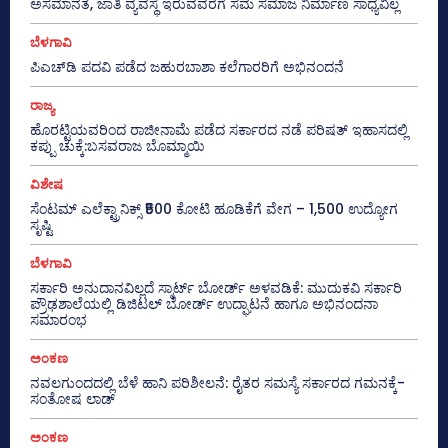
ಅಸಮಾನತೆ, ಜಾತಿ ವ್ಯವಸ್ಥೆ ಇರುವವರೆಗೆ ಸಮ ಸಮಾಜ ನಿರ್ಮಾಣ ಸಾಧ್ಯವಿಲ್ಲ
ಬೆಳಗಾವಿ
ಪಿಎಚ್‌ಡಿ ಪದವಿ ಪಡೆದ ಜಹುರಬಾಶಾ ಕಲೆಗಾರರಿಗೆ ಅಭಿನಂದನೆ
ರಾಜ್ಯ
ಹೊರಟ್ಟಿಯವರಿಂದ ರಾಜೀನಾಮೆ ಪಡೆದ ಸರ್ಕಾರದ ನಡೆ ಪರಿಷತ್ ಇಹಾಸದಲ್ಲಿ
ಕಪ್ಪು ಚುಕ್ಕೆ:ಬಸವರಾಜ ಬೊಮ್ಮಾಯಿ
ವಿಶೇಷ
ಸೆಂಟಮ್ ಎಲೆಕ್ಟ್ರಾನಿಕ್ಸ್ ₹500 ಕೋಟಿ ಹೂಡಿಕೆಗೆ ವೇಗ – 1,500 ಉದ್ಯೋಗ
ಸೃಷ್ಟಿ
ಬೆಳಗಾವಿ
ಸರ್ಕಾರಿ ಅನುದಾನವಿಲ್ಲದೆ ಸ್ಮಾರ್ಟ್ ಬೋರ್ಡ್ ಅಳವಡಿಕೆ: ಮುದುಕವಿ ಸರ್ಕಾರಿ
ಪ್ರೌಢಶಾಲೆಯಲ್ಲಿ ಡಿಜಿಟಲ್ ಬೋರ್ಡ್ ಉದ್ಘಾಟನೆ ಹಾಗೂ ಅಭಿನಂದನಾ
ಸಮಾರಂಭ
ಅಂಕಣ
ನವಲಗುಂದದಲ್ಲಿ ಬೆಳೆ ಹಾನಿ ಪರಿಶೀಲನೆ: ರೈತರ ಸಮಸ್ಯೆ ಸರ್ಕಾರದ ಗಮನಕ್ಕೆ-
ಸಂತೋಷ ಲಾಡ್
ಅಂಕಣ