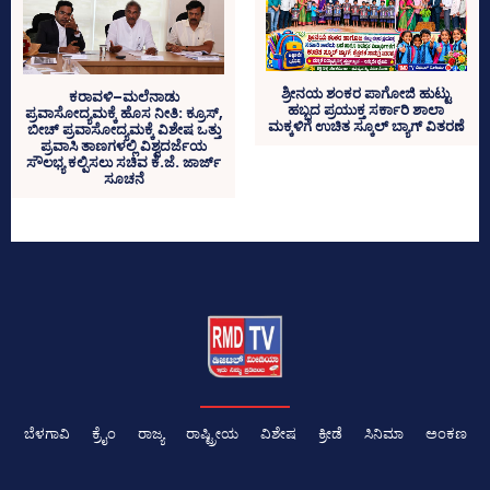
ಶ್ರೀನಯ ಶಂಕರ ಪಾಗೋಜಿ ಹುಟ್ಟು
ಕರಾವಳಿ–ಮಲೆನಾಡು
ಹಬ್ಬದ ಪ್ರಯುಕ್ತ ಸರ್ಕಾರಿ ಶಾಲಾ
ಪ್ರವಾಸೋದ್ಯಮಕ್ಕೆ ಹೊಸ ನೀತಿ: ಕ್ರೂಸ್‌,
ಮಕ್ಕಳಿಗೆ ಉಚಿತ ಸ್ಕೂಲ್ ಬ್ಯಾಗ್ ವಿತರಣೆ
ಬೀಚ್‌ ಪ್ರವಾಸೋದ್ಯಮಕ್ಕೆ ವಿಶೇಷ ಒತ್ತು
ಪ್ರವಾಸಿ ತಾಣಗಳಲ್ಲಿ ವಿಶ್ವದರ್ಜೆಯ
ಸೌಲಭ್ಯ ಕಲ್ಪಿಸಲು ಸಚಿವ ಕೆ.ಜೆ. ಜಾರ್ಜ್
ಸೂಚನೆ
ಬೆಳಗಾವಿ
ಕ್ರೈಂ
ರಾಜ್ಯ
ರಾಷ್ಟ್ರೀಯ
ವಿಶೇಷ
ಕ್ರೀಡೆ
ಸಿನಿಮಾ
ಅಂಕಣ