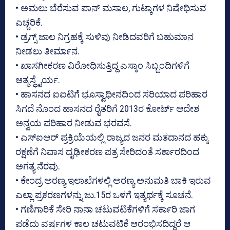
• ಅಮಲು ಬೆರೆಸುವ ಪಾನ್ ಮಸಾಲ, ಗುಟ್ಕಾಗಳ ನಿಷೇಧಿಸುವ
ಎಚ್ಚರಿಕೆ.
• ಡ್ರಗ್ಸ್ ಜಾಲ ನಿಗ್ರಹಕ್ಕೆ ಸುಳಿವು ನೀಡಿದವರಿಗೆ ಬಹುಮಾನ
ನೀಡಲು ತೀರ್ಮಾನ.
• ಖಾಸಗೀಕರಣ ವಿರೋಧಿಸುತ್ತಿದ್ದ ಎಸ್ಕಾಂ ಸಿಬ್ಬಂದಿಗಳಿಗೆ
ಆತ್ಮಸ್ಥೈರ್ಯ.
• ಹಾಸನದ ಐಐಟಿಗೆ ಭೂಸ್ವಾಧೀನದಿಂದ ಸರಿಯಾದ ಪರಿಹಾರ
ಸಿಗದೆ ನೊಂದ ಹಾಸನದ ರೈತರಿಗೆ 2013ರ ಕೋರ್ಟ್ ಆದೇಶ
ಅನ್ವಯ ಪರಿಹಾರ ನೀಡುವ ಭರವಸೆ.
• ಎಸ್ಐಆರ್ ಪ್ರಕ್ರಿಯೆಯಲ್ಲಿ ರಾಜ್ಯದ ಜನರ ಮತದಾನದ ಹಕ್ಕು
ರಕ್ಷಣೆಗೆ ನಿವಾಸ ದೃಢೀಕರಣ ಪತ್ರ ಸೇರಿದಂತೆ ಸರ್ಕಾರದಿಂದ
ಅಗತ್ಯ ನೆರವು.
• ಕೇಂದ್ರ ಅರಣ್ಯ ಇಲಾಖೆಗಳಲ್ಲಿ ಅರಣ್ಯ ಅನುಮತಿ ಬಾಕಿ ಇರುವ
ಎಲ್ಲಾ ಪ್ರಕರಣಗಳನ್ನು ಜು.15ರ ಒಳಗೆ ಇತ್ಯರ್ಥಕ್ಕೆ ಸೂಚನೆ.
• ಗಣಿಗಾರಿಕೆ ಸೇರಿ ನಾನಾ ಚಟುವಟಿಕೆಗಳಿಗೆ ಸರ್ಕಾರಿ ಜಾಗ
ಪಡೆದು ವರ್ಷಗಳ ಕಾಲ ಚಟುವಟಿಕೆ ಆರಂಭಿಸದಿದ್ದರೆ ಆ