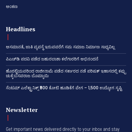
ಅಂಕಣ
Headlines
ಅಸಮಾನತೆ, ಜಾತಿ ವ್ಯವಸ್ಥೆ ಇರುವವರೆಗೆ ಸಮ ಸಮಾಜ ನಿರ್ಮಾಣ ಸಾಧ್ಯವಿಲ್ಲ
ಪಿಎಚ್‌ಡಿ ಪದವಿ ಪಡೆದ ಜಹುರಬಾಶಾ ಕಲೆಗಾರರಿಗೆ ಅಭಿನಂದನೆ
ಹೊರಟ್ಟಿಯವರಿಂದ ರಾಜೀನಾಮೆ ಪಡೆದ ಸರ್ಕಾರದ ನಡೆ ಪರಿಷತ್ ಇಹಾಸದಲ್ಲಿ ಕಪ್ಪು
ಚುಕ್ಕೆ:ಬಸವರಾಜ ಬೊಮ್ಮಾಯಿ
ಸೆಂಟಮ್ ಎಲೆಕ್ಟ್ರಾನಿಕ್ಸ್ ₹500 ಕೋಟಿ ಹೂಡಿಕೆಗೆ ವೇಗ – 1,500 ಉದ್ಯೋಗ ಸೃಷ್ಟಿ
Newsletter
Get important news delivered directly to your inbox and stay