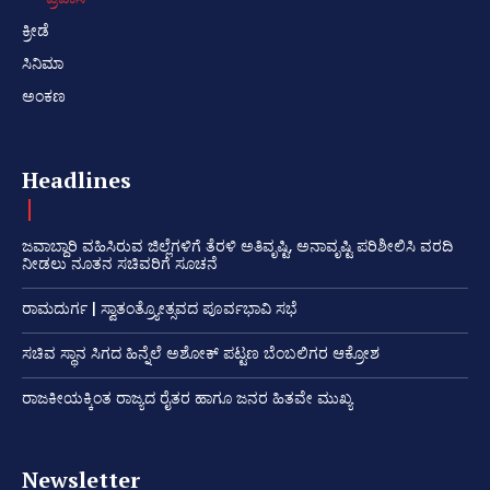
ಕ್ರೀಡೆ
ಸಿನಿಮಾ
ಅಂಕಣ
Headlines
ಜವಾಬ್ದಾರಿ ವಹಿಸಿರುವ ಜಿಲ್ಲೆಗಳಿಗೆ ತೆರಳಿ ಅತಿವೃಷ್ಟಿ, ಅನಾವೃಷ್ಟಿ ಪರಿಶೀಲಿಸಿ ವರದಿ
ನೀಡಲು ನೂತನ ಸಚಿವರಿಗೆ ಸೂಚನೆ
ರಾಮದುರ್ಗ | ಸ್ವಾತಂತ್ರ್ಯೋತ್ಸವದ ಪೂರ್ವಭಾವಿ ಸಭೆ
ಸಚಿವ ಸ್ಥಾನ ಸಿಗದ ಹಿನ್ನೆಲೆ ಅಶೋಕ್ ಪಟ್ಟಣ ಬೆಂಬಲಿಗರ ಆಕ್ರೋಶ
ರಾಜಕೀಯಕ್ಕಿಂತ ರಾಜ್ಯದ ರೈತರ ಹಾಗೂ ಜನರ ಹಿತವೇ ಮುಖ್ಯ
Newsletter