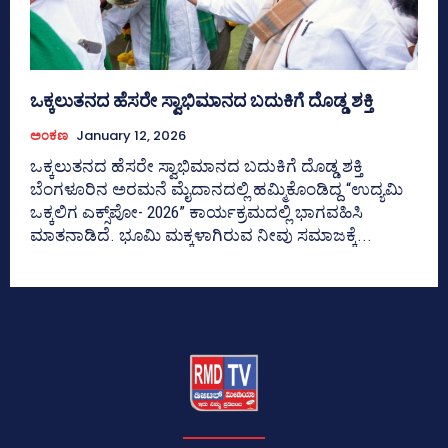
ಒಕ್ಕಲುತನದ ಹೆಸರೇ ಸ್ವಾಭಿಮಾನದ ಬದುಕಿಗೆ ದೊಡ್ಡ ಶಕ್ತಿ
ಅಂಕಣ
January 12, 2026
ಒಕ್ಕಲುತನದ ಹೆಸರೇ ಸ್ವಾಭಿಮಾನದ ಬದುಕಿಗೆ ದೊಡ್ಡ ಶಕ್ತಿ
ಬೆಂಗಳೂರಿನ ಅರಮನೆ ಮೈದಾನದಲ್ಲಿ ಹಮ್ಮಿಕೊಂಡಿದ್ದ “ಉದ್ಯಮಿ
ಒಕ್ಕಲಿಗ ಎಕ್ಸ್‌ಪೋ- 2026” ಕಾರ್ಯಕ್ರಮದಲ್ಲಿ ಭಾಗವಹಿಸಿ
ಮಾತನಾಡಿದೆ. ಭೂಮಿ ಮಕ್ಕಳಾಗಿರುವ ನೀವು ಸಮಾಜಕ್ಕೆ...